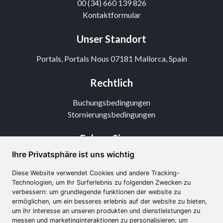
00 (34) 660 139 826
Kontaktformular
Unser Standort
Portals, Portals Nous 07181 Mallorca, Spain
Rechtlich
Buchungsbedingungen
Stornierungsbedingungen
Folgen Sie uns
Ihre Privatsphäre ist uns wichtig
Instagram
TikTok
Diese Website verwendet Cookies und andere Tracking-
Youtube
Technologien, um Ihr Surferlebnis zu folgenden Zwecken zu
verbessern: um grundlegende funktionen der website zu
ermöglichen, um ein besseres erlebnis auf der website zu bieten,
um ihr interesse an unseren produkten und dienstleistungen zu
messen und marketinginteraktionen zu personalisieren, um